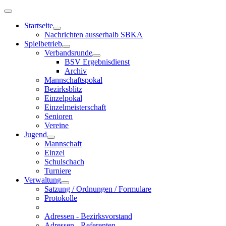
Startseite
Nachrichten ausserhalb SBKA
Spielbetrieb
Verbandsrunde
BSV Ergebnisdienst
Archiv
Mannschaftspokal
Bezirksblitz
Einzelpokal
Einzelmeisterschaft
Senioren
Vereine
Jugend
Mannschaft
Einzel
Schulschach
Turniere
Verwaltung
Satzung / Ordnungen / Formulare
Protokolle
Adressen - Bezirksvorstand
Adressen - Referenten