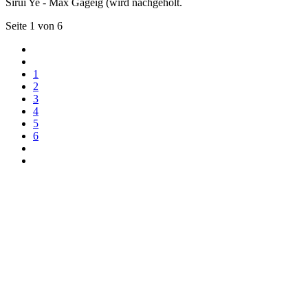
Sirui Ye - Max Gageig (wird nachgeholt.
Seite 1 von 6
1
2
3
4
5
6