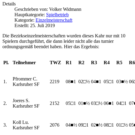
Details
Geschrieben von:
Volker Widmann
Hauptkategorie:
Spielbetrieb
Kategorie:
Einzelmeisterschaft
Erstellt: 25. Juli 2019
Die Bezirkseinzelmeisterschaften wurden dieses Kahr nur mit 10
Spielern durchgeführt, die dann leider nicht alle das turnier
ordnungsgemäß beendet haben. Hier das Ergebnis:
Pl.
Teilnehmer
TWZ
R1
R2
R3
R4
R5
R6
Pfrommer C.
1.
2219
08■1
02□½
04■1
05□1
03■½
06
Karlsruher SF
Joeres S.
2.
2152
05□1
01■½
03□½
06■1
04□1
07
Karlsruher SF
Koll Lu.
3.
2076
04■½
09□1
02■½
08□1
01□½
05
Karlsruher SF