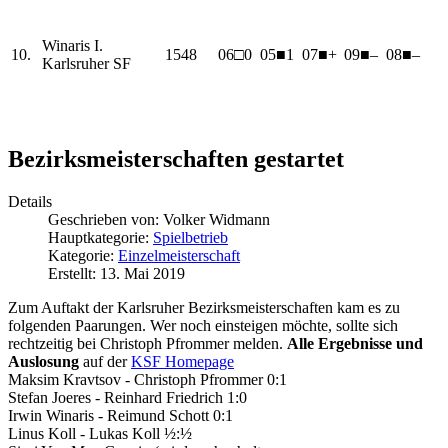
Winaris I.
10.
1548
06□0
05■1
07■+
09■–
08■–
Karlsruher SF
Bezirksmeisterschaften gestartet
Details
Geschrieben von:
Volker Widmann
Hauptkategorie:
Spielbetrieb
Kategorie:
Einzelmeisterschaft
Erstellt: 13. Mai 2019
Zum Auftakt der Karlsruher Bezirksmeisterschaften kam es zu
folgenden Paarungen. Wer noch einsteigen möchte, sollte sich
rechtzeitig bei Christoph Pfrommer melden.
Alle Ergebnisse und
Auslosung
auf der
KSF Homepage
Maksim Kravtsov - Christoph Pfrommer 0:1
Stefan Joeres - Reinhard Friedrich 1:0
Irwin Winaris - Reimund Schott 0:1
Linus Koll - Lukas Koll ½:½