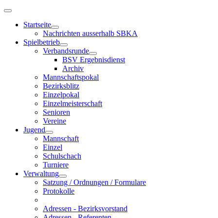
Startseite
Nachrichten ausserhalb SBKA
Spielbetrieb
Verbandsrunde
BSV Ergebnisdienst
Archiv
Mannschaftspokal
Bezirksblitz
Einzelpokal
Einzelmeisterschaft
Senioren
Vereine
Jugend
Mannschaft
Einzel
Schulschach
Turniere
Verwaltung
Satzung / Ordnungen / Formulare
Protokolle
Adressen - Bezirksvorstand
Adressen - Referenten