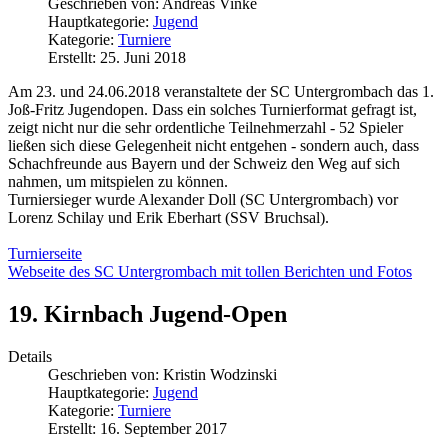
Geschrieben von:
Andreas Vinke
Hauptkategorie:
Jugend
Kategorie:
Turniere
Erstellt: 25. Juni 2018
Am 23. und 24.06.2018 veranstaltete der SC Untergrombach das 1.
Joß-Fritz Jugendopen. Dass ein solches Turnierformat gefragt ist,
zeigt nicht nur die sehr ordentliche Teilnehmerzahl - 52 Spieler
ließen sich diese Gelegenheit nicht entgehen - sondern auch, dass
Schachfreunde aus Bayern und der Schweiz den Weg auf sich
nahmen, um mitspielen zu können.
Turniersieger wurde Alexander Doll (SC Untergrombach) vor
Lorenz Schilay und Erik Eberhart (SSV Bruchsal).
Turnierseite
Webseite des SC Untergrombach mit tollen Berichten und Fotos
19. Kirnbach Jugend-Open
Details
Geschrieben von:
Kristin Wodzinski
Hauptkategorie:
Jugend
Kategorie:
Turniere
Erstellt: 16. September 2017