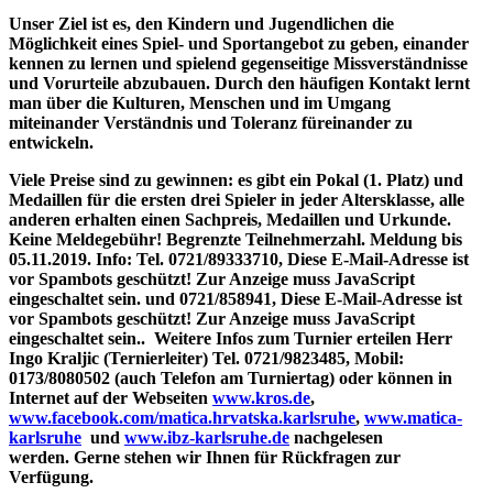
Unser Ziel ist es, den Kindern und Jugendlichen die
Möglichkeit eines Spiel- und Sportangebot zu geben, einander
kennen zu lernen und spielend gegenseitige Missverständnisse
und Vorurteile abzubauen. Durch den häufigen Kontakt lernt
man über die Kulturen, Menschen und im Umgang
miteinander Verständnis und Toleranz füreinander zu
entwickeln.
Viele Preise sind zu gewinnen: es gibt ein Pokal (1. Platz) und
Medaillen für die ersten drei Spieler in jeder Altersklasse, alle
anderen erhalten einen Sachpreis, Medaillen und Urkunde.
Keine Meldegebühr!
B
egrenzte Teilnehmerzahl. M
eldung bis
05.11.2019.
Info: Tel. 0721/89333710,
Diese E-Mail-Adresse ist
vor Spambots geschützt! Zur Anzeige muss JavaScript
eingeschaltet sein.
und 0721/858941,
Diese E-Mail-Adresse ist
vor Spambots geschützt! Zur Anzeige muss JavaScript
eingeschaltet sein.
.
Weitere Infos zum Turnier erteilen Herr
Ingo Kraljic (Ternierleiter) Tel. 0721/9823485, Mobil:
0173/8080502 (auch Telefon am Turniertag) oder können in
Internet auf der
Webseiten
www.kros.de
,
www.facebook.com/matica.hrvatska.karlsruhe
,
www.matica-
karlsruhe
und
www.ibz-karlsruhe.de
nachgelesen
werden.
Gerne stehen wir Ihnen für Rückfragen zur
Verfügung.