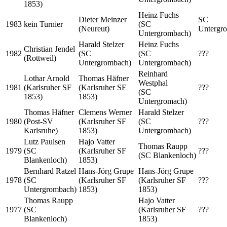
1853)
Heinz Fuchs
Dieter Meinzer
SC
1983
kein Turnier
(SC
(Neureut)
Untergr
Untergrombach)
Harald Stelzer
Heinz Fuchs
Christian Jendel
1982
(SC
(SC
???
(Rottweil)
Untergrombach)
Untergrombach)
Reinhard
Lothar Arnold
Thomas Häfner
Westphal
1981
(Karlsruher SF
(Karlsruher SF
???
(SC
1853)
1853)
Untergromach)
Thomas Häfner
Clemens Werner
Harald Stelzer
1980
(Post-SV
(Karlsruher SF
(SC
???
Karlsruhe)
1853)
Untergrombach)
Lutz Paulsen
Hajo Vatter
Thomas Raupp
1979
(SC
(Karlsruher SF
???
(SC Blankenloch)
Blankenloch)
1853)
Bernhard Ratzel
Hans-Jörg Grupe
Hans-Jörg Grupe
1978
(SC
(Karlsruher SF
(Karlsruher SF
???
Untergrombach)
1853)
1853)
Thomas Raupp
Hajo Vatter
1977
(SC
(Karlsruher SF
???
Blankenloch)
1853)