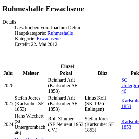
Ruhmeshalle Erwachsene
Details
Geschrieben von:
Joachim Dehm
Hauptkategorie:
Ruhmeshalle
Kategorie:
Erwachsene
Erstellt: 22. Mai 2012
Einzel
Jahr
Meister
Pokal
Blitz
Pok
Reinhard Arlt
SC
2026
(Karlsruher SF
Untergr
1853)
46
Stefan Joeres
Reinhard Arlt
Linus Koll
Karlsruh
2025
(Karlsruher SF
(Karlsruher SF
(SK 1926
1853
1853)
1853)
Ettlingen)
Hans Wiechert
Rolf Zimmer
Stefan Jöres
(SC
Karlsruh
2024
(SF Neureut 1953
(Karlsruher SF
Untergrombach
1853
e.V.)
1853)
46)