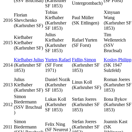
(SSV Bruchsal)
(Karlsruher
(SF Forst)
Untergrombach)
SF 1853)
Tobias
Xinyuan
Florian
Kiefhaber
Paul Müller
Wang
2016
Shevchenko
(Karlsruher
(SK Ettlingen)
(Karlsruher SF
(Karlsruher SF)
SF 1853)
1853)
Julius
Tim
Kiefhaber
Kiefhaber
Rafael Yurten
Wellenreich
2015
Kiefhaber
(Karlsruher
(SF Forst)
(SSV
(Karlsruher SF)
SF 1853)
Bruchsal)
Kiefhaber,Julius
Yurten,Rafael
Fidlin,Simon
Koslov,Philipp
2014
(Karlsruher SF
(SF Forst
(Karlsruher SF
(SK 1947
1853)
1971)
1853)
Sulzfeld)
Julius
Daniel Nozik
Roman Joeres
Linus Koll
2013
Kiefhaber
(Karlsruher
(Karlsruher SF
(Karlsruher SF)
(Karlsruher SF)
SF 1853)
1853)
Simon
Lukas Koll
Stefan Joeres
Ilona Bykov
Biedermann
2012
(Karlsruher
(Karlsruher SF
(Karlsruher SF
(SSV Bruchsal
SF 1853)
1853)
1853)
)
Simon
Stefan Joeres
Joannis Kast
Felix Ning
2011
Biedermann
(Karlsruher SF
(SK
(SF Neureut )