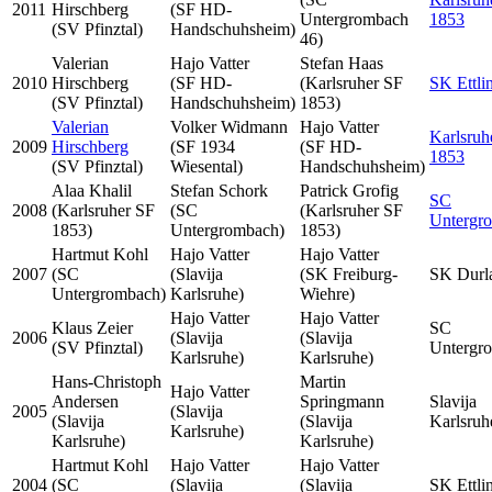
2011
Hirschberg
(SF HD-
Untergrombach
1853
(SV Pfinztal)
Handschuhsheim)
46)
Valerian
Hajo Vatter
Stefan Haas
2010
Hirschberg
(SF HD-
(Karlsruher SF
SK Ettli
(SV Pfinztal)
Handschuhsheim)
1853)
Valerian
Volker Widmann
Hajo Vatter
Karlsruh
2009
Hirschberg
(SF 1934
(SF HD-
1853
(SV Pfinztal)
Wiesental)
Handschuhsheim)
Alaa Khalil
Stefan Schork
Patrick Grofig
SC
2008
(Karlsruher SF
(SC
(Karlsruher SF
Untergr
1853)
Untergrombach)
1853)
Hartmut Kohl
Hajo Vatter
Hajo Vatter
2007
(SC
(Slavija
(SK Freiburg-
SK Durl
Untergrombach)
Karlsruhe)
Wiehre)
Hajo Vatter
Hajo Vatter
Klaus Zeier
SC
2006
(Slavija
(Slavija
(SV Pfinztal)
Untergr
Karlsruhe)
Karlsruhe)
Hans-Christoph
Martin
Hajo Vatter
Andersen
Springmann
Slavija
2005
(Slavija
(Slavija
(Slavija
Karlsruh
Karlsruhe)
Karlsruhe)
Karlsruhe)
Hartmut Kohl
Hajo Vatter
Hajo Vatter
2004
(SC
(Slavija
(Slavija
SK Ettli