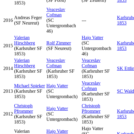
(SF Forst)
(SF Zeutern)
1853
1853)
Veaceslav
Cofman
Andreas Feger
Karlsruh
2016
(SC
---
(SF Neureut)
1853
Untergrombach
46)
Valerian
Hajo Vatter
Hirschberg
Rolf Zimmer
(SC
Karlsruh
2015
(Karlsruher SF
(SF Neureut)
Untergrombach
1853
1853)
46)
Valerian
Veaceslav
Veaceslav
Hirschberg
Cofman
Cofman
2014
SK Ettli
(Karlsruher SF
(Karlsruher SF
(Karlsruher SF
1853)
1853)
1853)
Veaceslav
Michael Spieker
Hajo Vatter
Cofman
2013
(Karlsruher SF
(SC
SC Wald
(Karlsruher SF
1853)
Untergrombach)
1853)
Christoph
Christoph
Hajo Vatter
Pfrommer
Pfrommer
Karlsruh
2012
(SC
(Karlsruher SF
(Karlsruher SF
1853
Untergrombach)
1853)
1853)
Hajo Vatter
Valerian
Hajo Vatter
(SC
Karlsruh