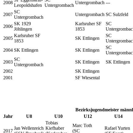
2008
Untergrombach
---
Leopoldshafen
Untergrombach
SC
2007
Untergrombach
SC Sulzfeld
Untergrombach
SK 1929
Karlsruher SF
SC
2006
Jöhlingen
1853
Untergrombac
Karlsruher SF
SC
2005
SK Ettlingen
1853
Untergrombac
SC
2004
SK Ettlingen
SK Ettlingen
Untergrombac
SC
2003
SK Ettlingen
SK Ettlingen
Untergrombach
2002
SK Ettlingen
2001
SF Wiesental
Bezirksjugendmeister männl
Jahr
U8
U10
U12
U14
Tobias
Marc Toth
Jan Wellenreich
Kiefhaber
Rafael Yurten
2017
(SC