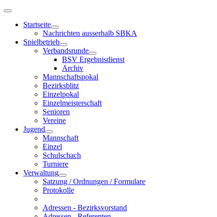
Startseite
Nachrichten ausserhalb SBKA
Spielbetrieb
Verbandsrunde
BSV Ergebnisdienst
Archiv
Mannschaftspokal
Bezirksblitz
Einzelpokal
Einzelmeisterschaft
Senioren
Vereine
Jugend
Mannschaft
Einzel
Schulschach
Turniere
Verwaltung
Satzung / Ordnungen / Formulare
Protokolle
Adressen - Bezirksvorstand
Adressen - Referenten