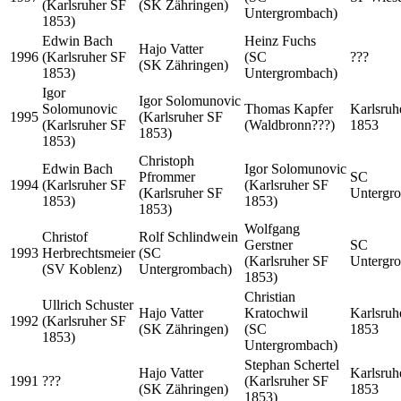
(Karlsruher SF
(SK Zähringen)
Untergrombach)
1853)
Edwin Bach
Heinz Fuchs
Hajo Vatter
1996
(Karlsruher SF
(SC
???
(SK Zähringen)
1853)
Untergrombach)
Igor
Igor Solomunovic
Solomunovic
Thomas Kapfer
Karlsruh
1995
(Karlsruher SF
(Karlsruher SF
(Waldbronn???)
1853
1853)
1853)
Christoph
Edwin Bach
Igor Solomunovic
Pfrommer
SC
1994
(Karlsruher SF
(Karlsruher SF
(Karlsruher SF
Untergr
1853)
1853)
1853)
Wolfgang
Christof
Rolf Schlindwein
Gerstner
SC
1993
Herbrechtsmeier
(SC
(Karlsruher SF
Untergr
(SV Koblenz)
Untergrombach)
1853)
Christian
Ullrich Schuster
Hajo Vatter
Kratochwil
Karlsruh
1992
(Karlsruher SF
(SK Zähringen)
(SC
1853
1853)
Untergrombach)
Stephan Schertel
Hajo Vatter
Karlsruh
1991
???
(Karlsruher SF
(SK Zähringen)
1853
1853)