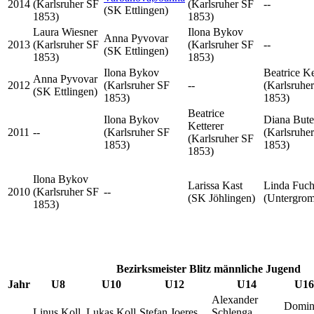
2014
(Karlsruher SF
(Karlsruher SF
--
(SK Ettlingen)
1853)
1853)
Laura Wiesner
Ilona Bykov
Anna Pyvovar
2013
(Karlsruher SF
(Karlsruher SF
--
(SK Ettlingen)
1853)
1853)
Ilona Bykov
Beatrice Ke
Anna Pyvovar
2012
(Karlsruher SF
--
(Karlsruhe
(SK Ettlingen)
1853)
1853)
Beatrice
Ilona Bykov
Diana Bute
Ketterer
2011
--
(Karlsruher SF
(Karlsruhe
(Karlsruher SF
1853)
1853)
1853)
Ilona Bykov
Larissa Kast
Linda Fuch
2010
(Karlsruher SF
--
(SK Jöhlingen)
(Untergro
1853)
Bezirksmeister Blitz männliche Jugend
Jahr
U8
U10
U12
U14
U16
Alexander
Domin
Linus Koll
Lukas Koll
Stefan Joeres
Schlenga