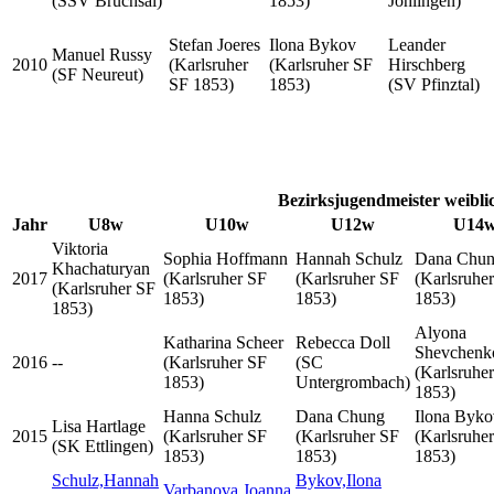
(SSV Bruchsal)
1853)
Jöhlingen)
Stefan Joeres
Ilona Bykov
Leander
Manuel Russy
2010
(Karlsruher
(Karlsruher SF
Hirschberg
(SF Neureut)
SF 1853)
1853)
(SV Pfinztal)
Bezirksjugendmeister weibli
Jahr
U8w
U10w
U12w
U14
Viktoria
Sophia Hoffmann
Hannah Schulz
Dana Chu
Khachaturyan
2017
(Karlsruher SF
(Karlsruher SF
(Karlsruhe
(Karlsruher SF
1853)
1853)
1853)
1853)
Alyona
Katharina Scheer
Rebecca Doll
Shevchenk
2016
--
(Karlsruher SF
(SC
(Karlsruhe
1853)
Untergrombach)
1853)
Hanna Schulz
Dana Chung
Ilona Byko
Lisa Hartlage
2015
(Karlsruher SF
(Karlsruher SF
(Karlsruhe
(SK Ettlingen)
1853)
1853)
1853)
Schulz,Hannah
Bykov,Ilona
Varbanova,Joanna