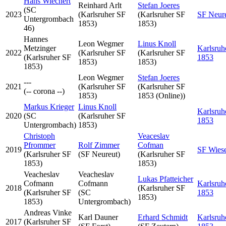
Hans Wiechert
Reinhard Arlt
Stefan Joeres
(SC
2023
(Karlsruher SF
(Karlsruher SF
SF Neur
Untergrombach
1853)
1853)
46)
Hannes
Leon Wegmer
Linus Knoll
Metzinger
Karlsruh
2022
(Karlsruher SF
(Karlsruher SF
(Karlsruher SF
1853
1853)
1853)
1853)
Leon Wegmer
Stefan Joeres
---
2021
(Karlsruher SF
(Karlsruher SF
(-- corona --)
1853)
1853 (Online))
Markus Krieger
Linus Knoll
Karlsruh
2020
(SC
(Karlsruher SF
1853
Untergrombach)
1853)
Christoph
Veaceslav
Pfrommer
Rolf Zimmer
Cofman
2019
SF Wiese
(Karlsruher SF
(SF Neureut)
(Karlsruher SF
1853)
1853)
Veacheslav
Veacheslav
Lukas Pfatteicher
Cofmann
Cofmann
Karlsruh
2018
(Karlsruher SF
(Karlsruher SF
(SC
1853
1853)
1853)
Untergrombach)
Andreas Vinke
Karl Dauner
Erhard Schmidt
Karlsruh
2017
(Karlsruher SF