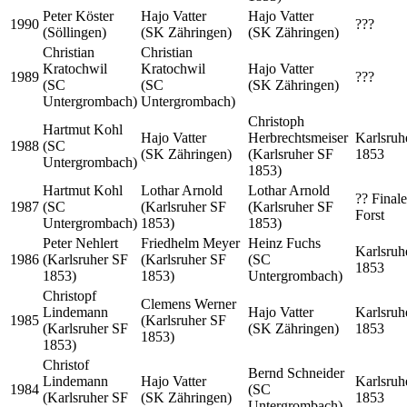
Peter Köster
Hajo Vatter
Hajo Vatter
1990
???
(Söllingen)
(SK Zähringen)
(SK Zähringen)
Christian
Christian
Kratochwil
Kratochwil
Hajo Vatter
1989
???
(SC
(SC
(SK Zähringen)
Untergrombach)
Untergrombach)
Christoph
Hartmut Kohl
Hajo Vatter
Herbrechtsmeiser
Karlsruh
1988
(SC
(SK Zähringen)
(Karlsruher SF
1853
Untergrombach)
1853)
Hartmut Kohl
Lothar Arnold
Lothar Arnold
?? Finale
1987
(SC
(Karlsruher SF
(Karlsruher SF
Forst
Untergrombach)
1853)
1853)
Peter Nehlert
Friedhelm Meyer
Heinz Fuchs
Karlsruh
1986
(Karlsruher SF
(Karlsruher SF
(SC
1853
1853)
1853)
Untergrombach)
Christopf
Clemens Werner
Lindemann
Hajo Vatter
Karlsruh
1985
(Karlsruher SF
(Karlsruher SF
(SK Zähringen)
1853
1853)
1853)
Christof
Bernd Schneider
Lindemann
Hajo Vatter
Karlsruh
1984
(SC
(Karlsruher SF
(SK Zähringen)
1853
Untergrombach)