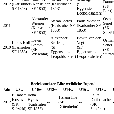
Daune
2012
(Karlsruher
(Karlsruher
(Karlsruher SF
(SF
(SF
SF 1853)
SF 1853)
1853)
Eggenstein-
Forst)
Leopoldshafen)
Alexander
Osma
Stefan Joeres
Paula Wiesner
Wiesner
Senel
2011
--
(Karlsruher SF
(Karlsruher SF
(Karlsruher
(SK
1853)
1853)
SF 1853)
Sulzfe
Alexander
Edwin van der
Kevin
Osma
Lukas Koll
Schlenga
Vegt
Grimm
Senel
2010
(Karlsruher
(SF
(SF
(SF
(SK
SF 1853)
Eggenstein-
Eggenstein-
Wiesental)
Sulzfe
Leopoldshafen)
Leopoldshafen)
Bezirksmeister Blitz weibliche Jugend
Jahr
U8w
U10w
U12w
U14w
U16w
U18w
Elisabeth
Ilona
Laura
Tiziana Illie
Koslov
Bykov
Diefenbacher
2012
--
(SF
--
(SK
(Karlsruher
(SK
Dettenheim)
Sulzfeld)
SF 1853)
Sulzfeld)