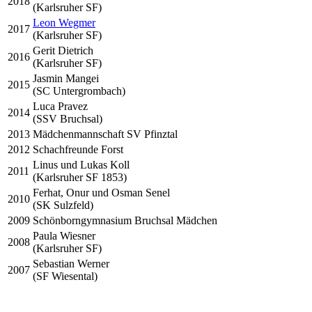
2018
(Karlsruher SF)
Leon Wegmer
2017
(Karlsruher SF)
Gerit Dietrich
2016
(Karlsruher SF)
Jasmin Mangei
2015
(SC Untergrombach)
Luca Pravez
2014
(SSV Bruchsal)
2013
Mädchenmannschaft SV Pfinztal
2012
Schachfreunde Forst
Linus und Lukas Koll
2011
(Karlsruher SF 1853)
Ferhat, Onur und Osman Senel
2010
(SK Sulzfeld)
2009
Schönborngymnasium Bruchsal Mädchen
Paula Wiesner
2008
(Karlsruher SF)
Sebastian Werner
2007
(SF Wiesental)