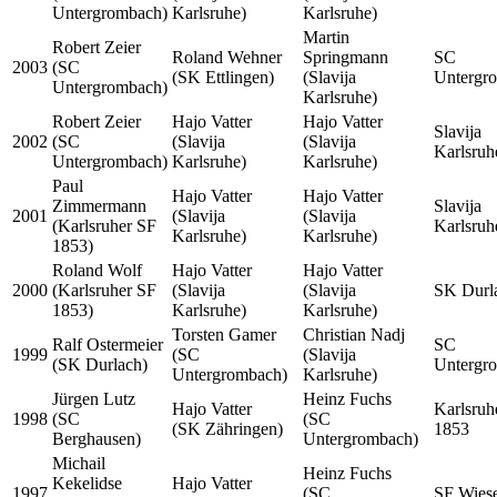
Untergrombach)
Karlsruhe)
Karlsruhe)
Martin
Robert Zeier
Roland Wehner
Springmann
SC
2003
(SC
(SK Ettlingen)
(Slavija
Untergr
Untergrombach)
Karlsruhe)
Robert Zeier
Hajo Vatter
Hajo Vatter
Slavija
2002
(SC
(Slavija
(Slavija
Karlsruh
Untergrombach)
Karlsruhe)
Karlsruhe)
Paul
Hajo Vatter
Hajo Vatter
Zimmermann
Slavija
2001
(Slavija
(Slavija
(Karlsruher SF
Karlsruh
Karlsruhe)
Karlsruhe)
1853)
Roland Wolf
Hajo Vatter
Hajo Vatter
2000
(Karlsruher SF
(Slavija
(Slavija
SK Durl
1853)
Karlsruhe)
Karlsruhe)
Torsten Gamer
Christian Nadj
Ralf Ostermeier
SC
1999
(SC
(Slavija
(SK Durlach)
Untergr
Untergrombach)
Karlsruhe)
Jürgen Lutz
Heinz Fuchs
Hajo Vatter
Karlsruh
1998
(SC
(SC
(SK Zähringen)
1853
Berghausen)
Untergrombach)
Michail
Heinz Fuchs
Kekelidse
Hajo Vatter
1997
(SC
SF Wiese