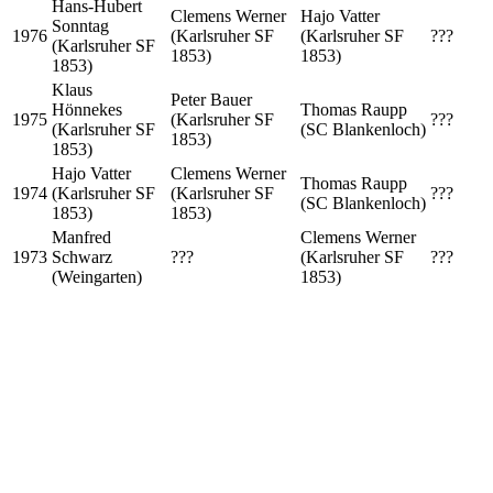
Hans-Hubert
Clemens Werner
Hajo Vatter
Sonntag
1976
(Karlsruher SF
(Karlsruher SF
???
(Karlsruher SF
1853)
1853)
1853)
Klaus
Peter Bauer
Hönnekes
Thomas Raupp
1975
(Karlsruher SF
???
(Karlsruher SF
(SC Blankenloch)
1853)
1853)
Hajo Vatter
Clemens Werner
Thomas Raupp
1974
(Karlsruher SF
(Karlsruher SF
???
(SC Blankenloch)
1853)
1853)
Manfred
Clemens Werner
1973
Schwarz
???
(Karlsruher SF
???
(Weingarten)
1853)