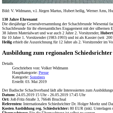
Bild: V. Widmann, v.l. Jürgen Martus, Hubert heilig, Werner Ams, H
130 Jahre Ehrenamt
Die diesjährige Generalversammlung der Schachfreunde Wiesental fa
Schachfreunde für ihr ehrenamtliches Engagement mit der silbernen
38 Jahren Materialwart und war auch 2 Jahre 2. Vorsitzender,
Hubert 
für 10 Jahre 1. Vorsitzender (1983-1993) und ist als Kassier (seit 2001
Heilig
erhielt die Auszeichnung für 12 Jahre als 2. Vorsitzender im Vo
Ausbildung zum regionalen Schiedsrichter
Details
Geschrieben von:
Volker Widmann
Hauptkategorie:
Presse
Kategorie:
Sonstiges
Erstellt: 03. Mai 2019
Der Badische Schachverband lädt alle Interessierten zum Ausbildungs-
Datum:
24.05.2019 15 Uhr - 26.05.2019 17:45 Uhr
Ort:
Joß-Fritz-Straße 3, 76646 Bruchsal
Referenten:
Internationalen Schiedsrichter Dr. Holger Moritz und D
Kosten Ausbildung reg. Schiedsrichter:
80 EUR (inkl. Unterlagen 
Übernachtung:
Für die Übernachtung ist selbst zu sorgen