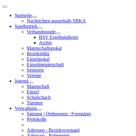
Startseite
Nachrichten ausserhalb SBKA
Spielbetrieb
Verbandsrunde
BSV Ergebnisdienst
Archiv
Mannschaftspokal
Bezirksblitz
Einzelpokal
Einzelmeisterschaft
Senioren
Vereine
Jugend
Mannschaft
Einzel
Schulschach
Turniere
Verwaltung
Satzung / Ordnungen / Formulare
Protokolle
Adressen - Bezirksvorstand
Adressen - Referenten