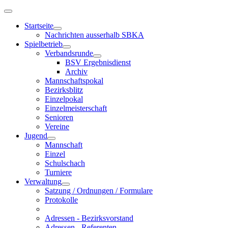
Startseite
Nachrichten ausserhalb SBKA
Spielbetrieb
Verbandsrunde
BSV Ergebnisdienst
Archiv
Mannschaftspokal
Bezirksblitz
Einzelpokal
Einzelmeisterschaft
Senioren
Vereine
Jugend
Mannschaft
Einzel
Schulschach
Turniere
Verwaltung
Satzung / Ordnungen / Formulare
Protokolle
Adressen - Bezirksvorstand
Adressen - Referenten