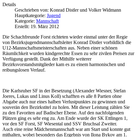
Details
Geschrieben von:
Konrad Distler und Volker Widmann
Hauptkategorie:
Jugend
Kategorie:
Mannschaft
Erstellt: 19. März 2012
Die Schachfreunde Forst richteten wieder einmal unter der Regie
von Bezirksjugendmannschaftsleiter Konrad Distler vorbildlich die
U12-Mannschaftsmeisterschaften aus. Neben einer schönen
Räumlichkeit wurden kindgerechte Essen zu sehr zivilen Preisen zur
Verfügung gestellt. Dank der Mithilfe weiterer
Bezirksvorstandsmitglieder kam es zu einem harmonischen und
reibungslosen Verlauf.
Die Karlsruher SF in der Besetzung (Alexander Wiesner, Stefan
Joeres, Lukas und Linus Koll) schafften es alle 8 Partien ohne
Abgabe auch nur eines halben Verlustpunktes zu gewinnen und
souverän den Bezirkstitel zu holen. Mit dieser Leistung zählen Sie
zu den Favoriten auf Badischer Ebene. Auf den nachfolgenden
Plätzen ging es sehr eng zu. Am Ende wurde der SK Ettlingen 1,
vor den SF Forst, SF Wiesental und SSV Bruchsal Zweiter.
Auch eine reine Mädchenmannschaft war am Start und konnte gut
mithalten, wobei besonders das Ergebnis von Ilona Bykov am 1.