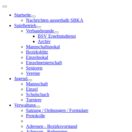
Startseite
Nachrichten ausserhalb SBKA
Spielbetrieb
Verbandsrunde
BSV Ergebnisdienst
Archiv
Mannschaftspokal
Bezirksblitz
Einzelpokal
Einzelmeisterschaft
Senioren
Vereine
Jugend
Mannschaft
Einzel
Schulschach
Turniere
Verwaltung
Satzung / Ordnungen / Formulare
Protokolle
Adressen - Bezirksvorstand
Adressen - Referenten