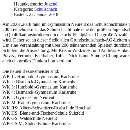
Hauptkategorie:
Jugend
Kategorie:
Schulschach
Erstellt: 22. Januar 2018
Am 20.01.2018 fand im Gymnasium Neureut das Schulschachfinale de
200 Teilnehmern ist das Schulschachfinale eine der größten Jugends
in Qualifikationsturnieren um die acht Finalplätze. Die große Anzahl 
wird. Daher sei an dieser Stelle allen Grundschulschach-AG-Leitern ge
Um eine Veranstaltung mit über 200 teilnehmenden Spielern durchzufü
Schülern die Ausrichtung. Mit Kristin Wodzinski und Andreas Vinke 
Pravez, Veronika Kiefhaber, Tobias Nicklis und Simone Chung waren a
auch ein großes Dankeschön verdient!
Die neuen Bezirksmeister sind:
WK 1 : Humboldt-Gymnasium Karlsruhe
WK 2: Bismarck-Gymnasium Karlsruhe
WK 3: Humboldt-Gymnasium Karlsruhe
WK 4: Bismarck-Gymnasium Karlsruhe
WK 5: Gymnasium Neureut
WK M: Kant-Gymnasium Karlsruhe
WK RS: Albert-Schweitzer-Realschule Bruchsal
WK HS: Blanc-und-Fischer-Schule Sulzfeld
WK GS: Waldschule Neureut
WK GS M: Südendschule Karlsruhe.