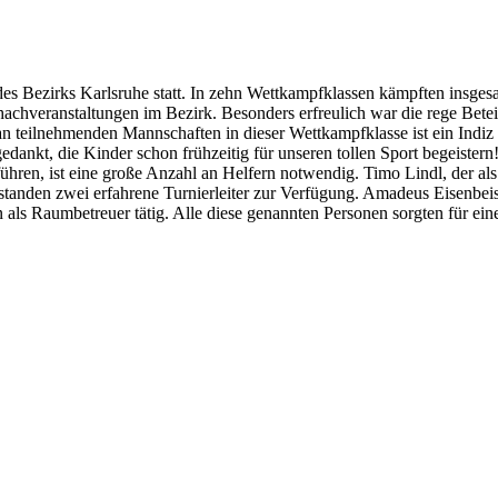
s Bezirks Karlsruhe statt. In zehn Wettkampfklassen kämpften insge
chachveranstaltungen im Bezirk. Besonders erfreulich war die rege B
an teilnehmenden Mannschaften in dieser Wettkampfklasse ist ein Indiz d
dankt, die Kinder schon frühzeitig für unseren tollen Sport begeistern
hren, ist eine große Anzahl an Helfern notwendig. Timo Lindl, der al
standen zwei erfahrene Turnierleiter zur Verfügung. Amadeus Eisenbei
ls Raumbetreuer tätig. Alle diese genannten Personen sorgten für eine