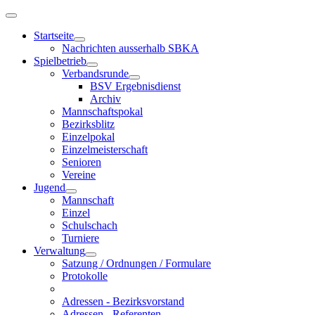
Startseite
Nachrichten ausserhalb SBKA
Spielbetrieb
Verbandsrunde
BSV Ergebnisdienst
Archiv
Mannschaftspokal
Bezirksblitz
Einzelpokal
Einzelmeisterschaft
Senioren
Vereine
Jugend
Mannschaft
Einzel
Schulschach
Turniere
Verwaltung
Satzung / Ordnungen / Formulare
Protokolle
Adressen - Bezirksvorstand
Adressen - Referenten