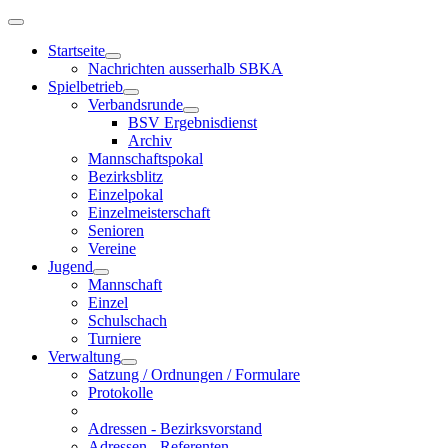
Startseite
Nachrichten ausserhalb SBKA
Spielbetrieb
Verbandsrunde
BSV Ergebnisdienst
Archiv
Mannschaftspokal
Bezirksblitz
Einzelpokal
Einzelmeisterschaft
Senioren
Vereine
Jugend
Mannschaft
Einzel
Schulschach
Turniere
Verwaltung
Satzung / Ordnungen / Formulare
Protokolle
Adressen - Bezirksvorstand
Adressen - Referenten