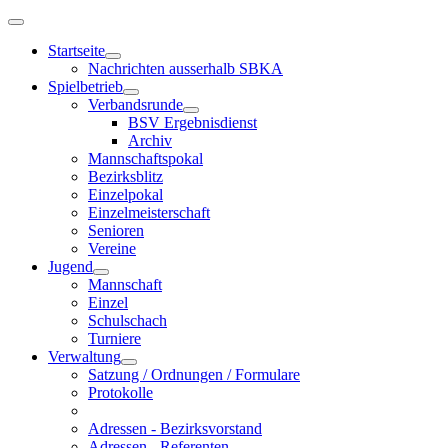
Startseite
Nachrichten ausserhalb SBKA
Spielbetrieb
Verbandsrunde
BSV Ergebnisdienst
Archiv
Mannschaftspokal
Bezirksblitz
Einzelpokal
Einzelmeisterschaft
Senioren
Vereine
Jugend
Mannschaft
Einzel
Schulschach
Turniere
Verwaltung
Satzung / Ordnungen / Formulare
Protokolle
Adressen - Bezirksvorstand
Adressen - Referenten