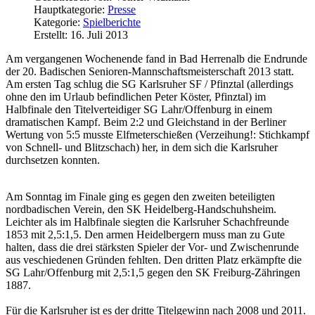
Hauptkategorie:
Presse
Kategorie:
Spielberichte
Erstellt: 16. Juli 2013
Am vergangenen Wochenende fand in Bad Herrenalb die Endrunde
der 20. Badischen Senioren-Mannschaftsmeisterschaft 2013 statt.
Am ersten Tag schlug die SG Karlsruher SF / Pfinztal (allerdings
ohne den im Urlaub befindlichen Peter Köster, Pfinztal) im
Halbfinale den Titelverteidiger SG Lahr/Offenburg in einem
dramatischen Kampf. Beim 2:2 und Gleichstand in der Berliner
Wertung von 5:5 musste Elfmeterschießen (Verzeihung!: Stichkampf
von Schnell- und Blitzschach) her, in dem sich die Karlsruher
durchsetzen konnten.
Am Sonntag im Finale ging es gegen den zweiten beteiligten
nordbadischen Verein, den SK Heidelberg-Handschuhsheim.
Leichter als im Halbfinale siegten die Karlsruher Schachfreunde
1853 mit 2,5:1,5. Den armen Heidelbergern muss man zu Gute
halten, dass die drei stärksten Spieler der Vor- und Zwischenrunde
aus veschiedenen Gründen fehlten. Den dritten Platz erkämpfte die
SG Lahr/Offenburg mit 2,5:1,5 gegen den SK Freiburg-Zähringen
1887.
Für die Karlsruher ist es der dritte Titelgewinn nach 2008 und 2011.