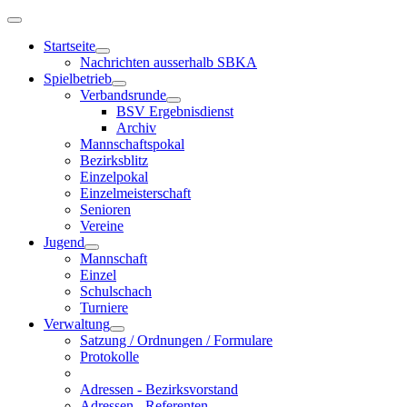
Startseite
Nachrichten ausserhalb SBKA
Spielbetrieb
Verbandsrunde
BSV Ergebnisdienst
Archiv
Mannschaftspokal
Bezirksblitz
Einzelpokal
Einzelmeisterschaft
Senioren
Vereine
Jugend
Mannschaft
Einzel
Schulschach
Turniere
Verwaltung
Satzung / Ordnungen / Formulare
Protokolle
Adressen - Bezirksvorstand
Adressen - Referenten