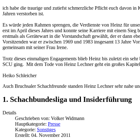
ich habe die traurige und zutiefst schmerzliche Pflicht euch davon i
Jahren verstorben ist.
Es würde jeden Rahmen sprengen, die Verdienste von Heinz für unseren 
erst im April dieses Jahres und konnte seine Karriere mit einem Sieg
erstmals als Gerätewart in die Vorstandschaft gewählt, der er dann eb
Vorsitzenden war er zwischen 1969 und 1983 insgesamt 13 Jahre Vorsi
gemeinsam mit seiner Frau Irene.
Trotz dieses einmaligen Engagements blieb Heinz bis zuletzt ein seh
SCU ging. Mit dem Tode von Heinz Lechner geht ein großes Kapitel
Heiko Schleicher
Auch Bruchsaler Schachfreunde standen Heinz Lechner sehr nahe un
1. Schachbundesliga und Insiderführung
Details
Geschrieben von:
Volker Widmann
Hauptkategorie:
Presse
Kategorie:
Sonstiges
Erstellt: 04. November 2011