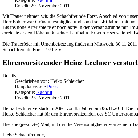
Kategorie:
Nachruf
Erstellt: 29. November 2011
Mit Trauer nehmen wir, die Schachfreunde Forst, Abschied von unse
Herr Fohler war Gründungsmitglied und somit seit 40 Jahren mit uns
Bis ins hohe Alter spielte er noch aktiv in der Verbandsrunde mit.
erreichte er den Höhepunkt seiner Laufbahn. Er wurde sensationell B
Die Trauerfeier mit Urnenbeisetzung findet am Mittwoch, 30.11.201
Schachfreunde Forst 1971 e.V.
Ehrenvorsitzender Heinz Lechner verstor
Details
Geschrieben von:
Heiko Schleicher
Hauptkategorie:
Presse
Kategorie:
Nachruf
Erstellt: 23. November 2011
Heinz Lechner verstarb im Alter von 83 Jahren am 06.11.2011. Die Tra
Heiko Schleicher hat für den Ehrenvorsitzenden des SC Untergrombac
Hier die (gekürzte) Mail, mit der die Vereinsmitglieder von seinem To
Liebe Schachfreunde,