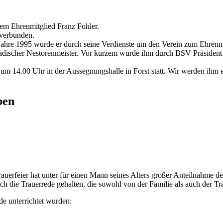
rem Ehrenmitglied Franz Fohler.
 verbunden.
 Im Jahre 1995 wurde er durch seine Verdienste um den Verein zum Ehr
adischer Nestorenmeister. Vor kurzem wurde ihm durch BSV Präsident F
1 um 14.00 Uhr in der Aussegnungshalle in Forst statt. Wir werden i
ben
uerfeier hat unter für einen Mann seines Alters großer Anteilnahme de
h die Trauerrede gehalten, die sowohl von der Familie als auch der 
de unterrichtet wurden: