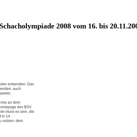
chacholympiade 2008 vom 16. bis 20.11.20
ieler entsenden. Das
 werden, auch
pieler,
nahme an dem
 Homepage des BSV
el muss es sein, die
 in 14
u nutzen, dem