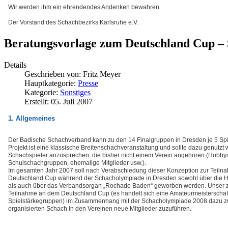
Wir werden ihm ein ehrendendes Andenken bewahren.
Der Vorstand des Schachbezirks Karlsruhe e.V.
Beratungsvorlage zum Deutschland Cup – S
Details
Geschrieben von:
Fritz Meyer
Hauptkategorie:
Presse
Kategorie:
Sonstiges
Erstellt: 05. Juli 2007
1. Allgemeines
Der Badische Schachverband kann zu den 14 Finalgruppen in Dresden je 5 Sp
Projekt ist eine klassische Breitenschachveranstaltung und sollte dazu genutzt
Schachspieler anzusprechen, die bisher nicht einem Verein angehören (Hobbys
Schulschachgruppen, ehemalige Mitglieder usw.).
Im gesamten Jahr 2007 soll nach Verabschiedung dieser Konzeption zur Teil
Deutschland Cup während der Schacholympiade in Dresden sowohl über die
als auch über das Verbandsorgan „Rochade Baden“ geworben werden. Unser zi
Teilnahme an dem Deutschland Cup (es handelt sich eine Amateurmeisterschaft
Spielstärkegruppen) im Zusammenhang mit der Schacholympiade 2008 dazu z
organisierten Schach in den Vereinen neue Mitglieder zuzuführen.