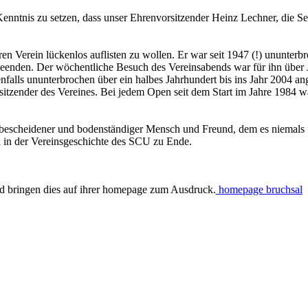
n Kenntnis zu setzen, dass unser Ehrenvorsitzender Heinz Lechner, die
Verein lückenlos auflisten zu wollen. Er war seit 1947 (!) ununterbroch
 beenden. Der wöchentliche Besuch des Vereinsabends war für ihn über 
enfalls ununterbrochen über ein halbes Jahrhundert bis ins Jahr 2004 a
tzender des Vereines. Bei jedem Open seit dem Start im Jahre 1984 war
r bescheidener und bodenständiger Mensch und Freund, dem es niemals 
 in der Vereinsgeschichte des SCU zu Ende.
d bringen dies auf ihrer homepage zum Ausdruck.
homepage bruchsal