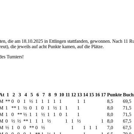
haften, die am 18.10.2025 in Ettlingen stattfanden, gewonnen. Nach 11
), die jeweils auf acht Punkte kamen, auf die Plätze.
des Turniers!
At
1
2
3
4
5
6
7
8
9
10
11
12
13
14
15
16
17
Punkte
Buch
M
**
0
0
1
½
1
1
1
1
1
1
1
8,5
69,5
M
1
**
1
½
0
1
0
1
½
1
1
1
8,0
71,5
M
1
0
**
½
1
1
½
1
1
0
1
1
8,0
71,5
M
0
½
½
**
1
1
1
½
1
1
½
1
8,0
67,5
M
½
1
0
0
**
0
½
1
1
1
1
7,0
67,5