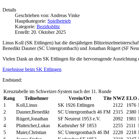
Details
Geschrieben von:
Andreas Vinke
Hauptkategorie:
Spielbetrieb
Kategorie:
Bezirksblitz
Erstellt: 20. Oktober 2025
Linus Koll (SK Ettlingen) hat die diesjährigen Blitzeinzelmeistersc
Benedikt Dauner (SC Untergrombach) und Jonathan Rügert (SF Neureut
Vielen Dank an den SK Ettlingen für die hervorragende Ausrichtung 
Ergebnisse beim SK Ettlingen
Endstand:
Kreuztabelle im Schweizer-System nach der 11. Runde
Rang
Teilnehmer
Verein/Ort
Tite
NWZ
ELO
1
Koll,Linus
SK 1926 Ettlingen
2122
1976
2
Dauner,Benedikt
SC Untergrombach 46
FM
2315
2380
3
Rügert,Jonathan
SF Neureut 1953 e.V.
2092
1981
4
Pfatteicher,Lukas
Karlsruher SF 1853
2255
2111
5
Maier,Christian
SC Untergrombach 46
IM
2228
2218