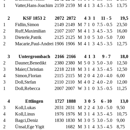
1
Vatter,Hans-Joachim
2159
2159
M
4
1
3
4.5 - 3.5
13,75
2
KSF 1853 2
2072
2072
4
3
1
11 - 5
19,5
1
Fidlin,Simon
2149
2149
M
7
1
0
7.5 - 0.5
23,50
2
Ruff,Maximilian
2107
2107
M
4
1
3
4.5 - 3.5
16,00
3
Dieterle,Patrik
2125
2125
M
3
0
5
3.0 - 5.0
7,00
2
Macarie,Paul-Andrei
1906
1906
M
4
1
3
4.5 - 3.5
12,75
3
Untergrombach
2166
2166
4
1
3
9 - 7
18,0
2
Dauner,Benedikt
2380
2380
M
5
0
3
5.0 - 3.0
12,50
3
Maier,Christian
2218
2218
M
3
1
4
3.5 - 4.5
12,50
4
Simon,Florian
2115
2115
M
2
0
4
2.0 - 4.0
6,00
3
Doll,Stefan
2110
2110
M
4
0
2
4.0 - 2.0
12,00
1
Doll,Rebecca
2007
2007
W
3
1
0
3.5 - 0.5
11,25
4
Ettlingen
1727
1888
3
0
5
6 - 10
13,0
3
Koll,Lukas
2031
2031
M
2
2
4
3.0 - 5.0
9,50
4
Koll,Linus
1976
1976
M
3
1
4
3.5 - 4.5
10,75
4
Bagci,Deniz
1830
1830
M
3
0
5
3.0 - 5.0
9,00
2
Ünsal,Ege Yigit
1682
M
3
1
4
3.5 - 4.5
8,75