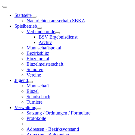
Startseite
Nachrichten ausserhalb SBKA
Spielbetrieb
Verbandsrunde
BSV Ergebnisdienst
Archiv
Mannschaftspokal
Bezirksblitz
Einzelpokal
Einzelmeisterschaft
Senioren
Vereine
Jugend
Mannschaft
Einzel
Schulschach
Turniere
Verwaltung
Satzung / Ordnungen / Formulare
Protokolle
Adressen - Bezirksvorstand
Adressen - Referenten