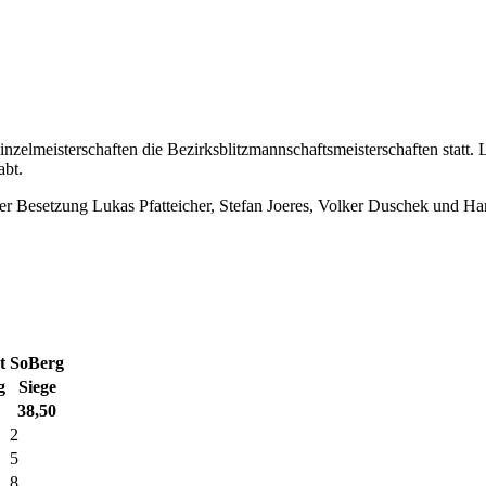
nzelmeisterschaften die Bezirksblitzmannschaftsmeisterschaften statt. 
abt.
der Besetzung Lukas Pfatteicher, Stefan Joeres, Volker Duschek und H
t
SoBerg
g
Siege
38,50
2
5
8