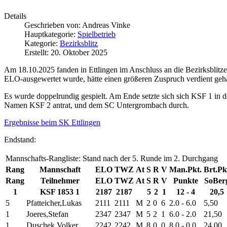
Details
Geschrieben von:
Andreas Vinke
Hauptkategorie:
Spielbetrieb
Kategorie:
Bezirksblitz
Erstellt: 20. Oktober 2025
Am 18.10.2025 fanden in Ettlingen im Anschluss an die Bezirksblitzei
ELO-ausgewertet wurde, hätte einen größeren Zuspruch verdient geh
Es wurde doppelrundig gespielt. Am Ende setzte sich sich KSF 1 in 
Namen KSF 2 antrat, und dem SC Untergrombach durch.
Ergebnisse beim SK Ettlingen
Endstand:
Mannschafts-Rangliste: Stand nach der 5. Runde im 2. Durchgang
Rang
Mannschaft
ELO
TWZ
At
S
R
V
Man.Pkt.
Brt.Pk
Rang
Teilnehmer
ELO
TWZ
At
S
R
V
Punkte
SoBer
1
KSF 1853 1
2187
2187
5
2
1
12 - 4
20,5
5
Pfatteicher,Lukas
2111
2111
M
2
0
6
2.0 - 6.0
5,50
1
Joeres,Stefan
2347
2347
M
5
2
1
6.0 - 2.0
21,50
1
Duschek,Volker
2242
2242
M
8
0
0
8.0 - 0.0
24,00