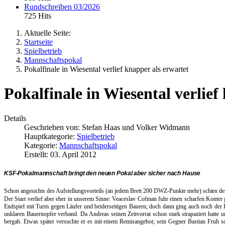
Rundschreiben 03/2026
725 Hits
Aktuelle Seite:
Startseite
Spielbetrieb
Mannschaftspokal
Pokalfinale in Wiesental verlief knapper als erwartet
Pokalfinale in Wiesental verlief
Details
Geschrieben von:
Stefan Haas und Volker Widmann
Hauptkategorie:
Spielbetrieb
Kategorie:
Mannschaftspokal
Erstellt: 03. April 2012
KSF-Pokalmannschaft bringt den neuen Pokal aber sicher nach Hause
Schon angesichts des Aufstellungsvorteils (an jedem Brett 200 DWZ-Punkte mehr)
schien de
Der Start verlief aber eher in unserem Sinne: Veaceslav Cofman fuhr einen scharfen Konter g
Endspiel mit Turm gegen Läufer und beiderseitigen Bauern; doch dann ging auch noch der L
unklaren Bauernopfer verband. Da Andreas seinen Zeitvorrat schon stark strapaziert hatte u
bergab. Etwas später versuchte er es mit einem Remisangebot; sein Gegner Bastian Fruh sc