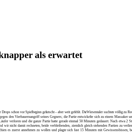
 knapper als erwartet
r Drops schon vor Spielbeginn gelutscht – aber weit gefehlt. Die
Wiesentaler
suchten völlig zu Re
egen den Vierbauernangriff seines Gegners; die Partie entwickelte sich zu einem Massaker und
äufer verloren und die ganze Partie hatte gerade einmal 50 Minuten gedauert. Nach etwa 2 
nd wir nicht damit rechneten, beide verbleibenden, ziemlich gleich stehenden Partien zu verl
hien es zuerst annehmen zu wollen und plagte sich fast 15 Minuten mit Gewissensbissen, be