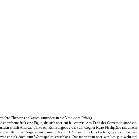
cht ihre Chancen und kamen zumindest in die Nähe eines Erfolgs.
 er eroberte früh eine Figur, die sich aber auf h1 verirrte. Am Ende des Gemetzels stand ein
Stunden erhielt Andreas Vinke ein Remisangebot, das sein Gegner René Fischgräbe mit einem
ieren, durfte er das Angebot annehmen. Doch mit Michael Spiekers Partie ging es von hier an
vor er sich doch zum Weiterspielen entschloss. Das tat er dann aber wirklich gut, während