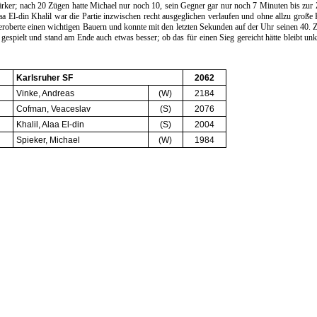
er; nach 20 Zügen hatte Michael nur noch 10, sein Gegner gar nur noch 7 Minuten bis zur Z
El-din Khalil war die Partie inzwischen recht ausgeglichen verlaufen und ohne allzu große 
, eroberte einen wichtigen Bauern und konnte mit den letzten Sekunden auf der Uhr seinen 40.
 gespielt und stand am Ende auch etwas besser; ob das für einen Sieg gereicht hätte bleibt unk
Karlsruher SF
2062
Vinke, Andreas
(W)
2184
Cofman, Veaceslav
(S)
2076
Khalil, Alaa El-din
(S)
2004
Spieker, Michael
(W)
1984