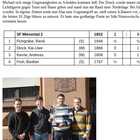
Michael sich einige Ungenauigkeiten zu Schulden kommen ließ. Der Druck wurde immer stärk
Lichtfiguren gegen Turm und Bauer geben und stand nun am Rand einer Niederlage. Bei Alaa 
worden. In eigener Zeitnot setzte nun Alaa zum Gegenangriff an, stieß seinen h-Bauern vor
die letzten 10 Züge blitzen zu müssen. Er hatte eine großartige Partie im Stile Nimzowitschs
vermuten lassen.
SF Wiesental 2
1852
1
:
3
1
Fichgräbe, René
(S)
1948
½
:
½
2
Glock, Kai-Uwe
(W)
1866
0
:
1
3
Kienle, Andreas
(W)
1808
0
:
1
4
Fruh, Bastian
(S)
1787
½
:
½