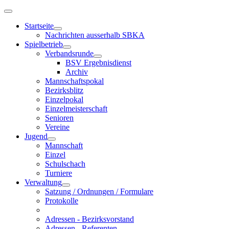
Startseite
Nachrichten ausserhalb SBKA
Spielbetrieb
Verbandsrunde
BSV Ergebnisdienst
Archiv
Mannschaftspokal
Bezirksblitz
Einzelpokal
Einzelmeisterschaft
Senioren
Vereine
Jugend
Mannschaft
Einzel
Schulschach
Turniere
Verwaltung
Satzung / Ordnungen / Formulare
Protokolle
Adressen - Bezirksvorstand
Adressen - Referenten