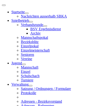
Startseite
Nachrichten ausserhalb SBKA
Spielbetrieb
Verbandsrunde
BSV Ergebnisdienst
Archiv
Mannschaftspokal
Bezirksblitz
Einzelpokal
Einzelmeisterschaft
Senioren
Vereine
Jugend
Mannschaft
Einzel
Schulschach
Turniere
Verwaltung
Satzung / Ordnungen / Formulare
Protokolle
Adressen - Bezirksvorstand
Adressen - Referenten