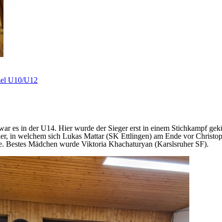
zel U10/U12
r es in der U14. Hier wurde der Sieger erst in einem Stichkampf gekürt
ier, in welchem sich Lukas Mattar (SK Ettlingen) am Ende vor Christ
e. Bestes Mädchen wurde Viktoria Khachaturyan (Karslsruher SF).