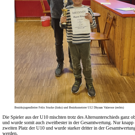
Bezirksjugendleiter Felix Stucke (links) und Bezirksmeister U12 Dhyaan Valavoor (rechts)
Die Spieler aus der U10 mischten trotz des Altersunterschieds ganz 
und wurde somit auch zweitbester in der Gesamtwertung. Nur knapp da
zweiten Platz der U10 und wurde starker dritter in der Gesamtwertung
werden.