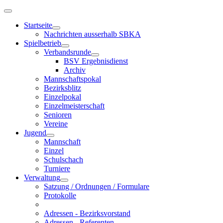
Startseite
Nachrichten ausserhalb SBKA
Spielbetrieb
Verbandsrunde
BSV Ergebnisdienst
Archiv
Mannschaftspokal
Bezirksblitz
Einzelpokal
Einzelmeisterschaft
Senioren
Vereine
Jugend
Mannschaft
Einzel
Schulschach
Turniere
Verwaltung
Satzung / Ordnungen / Formulare
Protokolle
Adressen - Bezirksvorstand
Adressen - Referenten