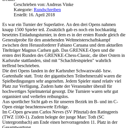
Geschrieben von:
Andreas Vinke
Kategorie:
Rundschreiben
Erstellt: 16. April 2018
Es war ein Turnier der Superlative. An den drei Opens nahmen
knapp 1500 Spieler teil. Zusätzlich gab es noch ein hochkarätig
besetztes Einladungsturnier, in dem es in der ersten Runde gleich die
Generalprobe für den anstehenden Weltmeisterschaftskampf
zwischen dem Herausforderer Fabiano Caruana und dem aktuellen
Titelträger Magnus Carlsen gab. Das GRENKE-Open und die
ersten drei Runden des GRENKE-Chess-Classic, die über Ostern in
Karlsruhe stattfanden, sind mit "Schachfestspielen" wahrlich
treffend beschrieben.
Die drei Opens fanden in der Karlsruher Schwarzwald- bzw.
Gartenhalle statt. Trotz der gigantischen Teilnehmerzahl waren die
Spielbedingungen sehr angenehm. Jedem Spieler stand relativ viel
Platz zur Verfügung. Zudem hatte der Veranstalter überall für
hochwertiges Spielmaterial gesorgt. Die Turniere waren sehr gut
organisiert und verliefen reibungslos.
Aus sportlicher Sicht gab es für unseren Bezirk im B- und im C-
Open einige beachtenswerte Erfolge.
Im C-Open gewann Carlos Neves (SV Pfinztal) den Ratingpreis
(TWZ 1100-1). Zudem belegte der junge Marc Toth (SC
Untergrombach) am Ende einen hervorragenden 11. Platz in der
Gesamtwertung.