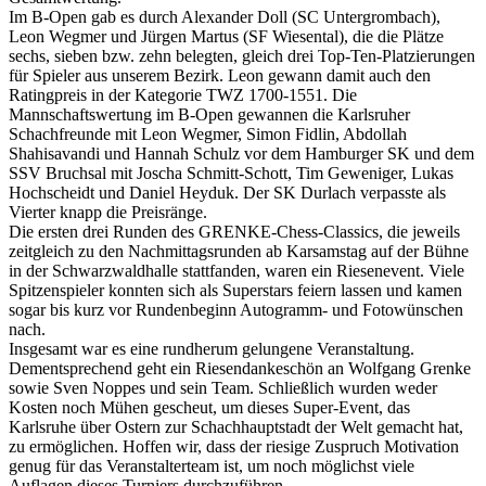
Im B-Open gab es durch Alexander Doll (SC Untergrombach),
Leon Wegmer und Jürgen Martus (SF Wiesental), die die Plätze
sechs, sieben bzw. zehn belegten, gleich drei Top-Ten-Platzierungen
für Spieler aus unserem Bezirk. Leon gewann damit auch den
Ratingpreis in der Kategorie TWZ 1700-1551. Die
Mannschaftswertung im B-Open gewannen die Karlsruher
Schachfreunde mit Leon Wegmer, Simon Fidlin, Abdollah
Shahisavandi und Hannah Schulz vor dem Hamburger SK und dem
SSV Bruchsal mit Joscha Schmitt-Schott, Tim Geweniger, Lukas
Hochscheidt und Daniel Heyduk. Der SK Durlach verpasste als
Vierter knapp die Preisränge.
Die ersten drei Runden des GRENKE-Chess-Classics, die jeweils
zeitgleich zu den Nachmittagsrunden ab Karsamstag auf der Bühne
in der Schwarzwaldhalle stattfanden, waren ein Riesenevent. Viele
Spitzenspieler konnten sich als Superstars feiern lassen und kamen
sogar bis kurz vor Rundenbeginn Autogramm- und Fotowünschen
nach.
Insgesamt war es eine rundherum gelungene Veranstaltung.
Dementsprechend geht ein Riesendankeschön an Wolfgang Grenke
sowie Sven Noppes und sein Team. Schließlich wurden weder
Kosten noch Mühen gescheut, um dieses Super-Event, das
Karlsruhe über Ostern zur Schachhauptstadt der Welt gemacht hat,
zu ermöglichen. Hoffen wir, dass der riesige Zuspruch Motivation
genug für das Veranstalterteam ist, um noch möglichst viele
Auflagen dieses Turniers durchzuführen.