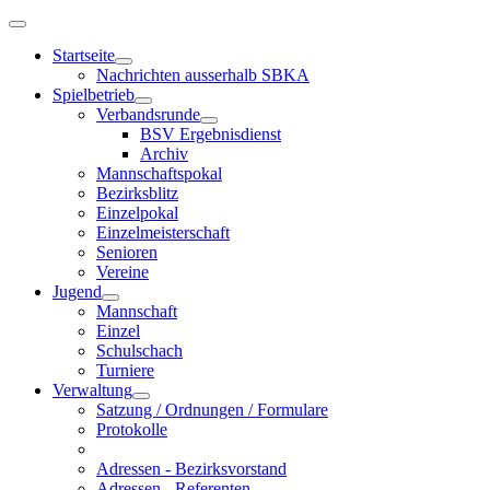
Startseite
Nachrichten ausserhalb SBKA
Spielbetrieb
Verbandsrunde
BSV Ergebnisdienst
Archiv
Mannschaftspokal
Bezirksblitz
Einzelpokal
Einzelmeisterschaft
Senioren
Vereine
Jugend
Mannschaft
Einzel
Schulschach
Turniere
Verwaltung
Satzung / Ordnungen / Formulare
Protokolle
Adressen - Bezirksvorstand
Adressen - Referenten