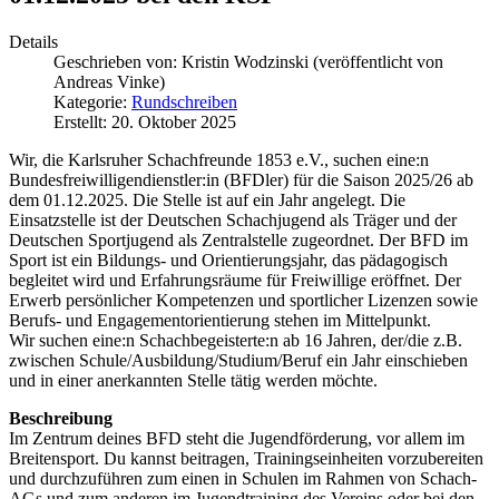
Details
Geschrieben von:
Kristin Wodzinski (veröffentlicht von
Andreas Vinke)
Kategorie:
Rundschreiben
Erstellt: 20. Oktober 2025
Wir, die Karlsruher Schachfreunde 1853 e.V., suchen eine:n
Bundesfreiwilligendienstler:in (BFDler) für die Saison 2025/26 ab
dem 01.12.2025. Die Stelle ist auf ein Jahr angelegt. Die
Einsatzstelle ist der Deutschen Schachjugend als Träger und der
Deutschen Sportjugend als Zentralstelle zugeordnet. Der BFD im
Sport ist ein Bildungs- und Orientierungsjahr, das pädagogisch
begleitet wird und Erfahrungsräume für Freiwillige eröffnet. Der
Erwerb persönlicher Kompetenzen und sportlicher Lizenzen sowie
Berufs- und Engagementorientierung stehen im Mittelpunkt.
Wir suchen eine:n Schachbegeisterte:n ab 16 Jahren, der/die z.B.
zwischen Schule/Ausbildung/Studium/Beruf ein Jahr einschieben
und in einer anerkannten Stelle tätig werden möchte.
Beschreibung
Im Zentrum deines BFD steht die Jugendförderung, vor allem im
Breitensport. Du kannst beitragen, Trainingseinheiten vorzubereiten
und durchzuführen zum einen in Schulen im Rahmen von Schach-
AGs und zum anderen im Jugendtraining des Vereins oder bei den