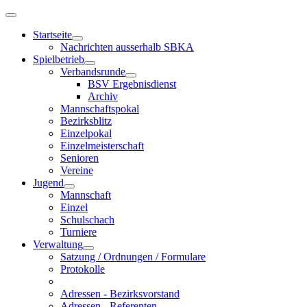
Startseite
Nachrichten ausserhalb SBKA
Spielbetrieb
Verbandsrunde
BSV Ergebnisdienst
Archiv
Mannschaftspokal
Bezirksblitz
Einzelpokal
Einzelmeisterschaft
Senioren
Vereine
Jugend
Mannschaft
Einzel
Schulschach
Turniere
Verwaltung
Satzung / Ordnungen / Formulare
Protokolle
Adressen - Bezirksvorstand
Adressen - Referenten