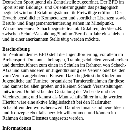
Deutschen Sportjugend als Zentralstelle zugeordnet. Der BFD im
Sport ist ein Bildungs- und Orientierungsjahr, das pädagogisch
begleitet wird und Erfahrungsräume für Freiwillige eröffnet. Der
Erwerb persönlicher Kompetenzen und sportlicher Lizenzen sowie
Berufs- und Engagementorientierung stehen im Mittelpunkt.
Wir suchen eine:n Schachbegeisterte:n ab 16 Jahren, der/die z.B.
zwischen Schule/Ausbildung/Studium/Beruf ein Jahr einschieben
und in einer anerkannten Stelle tätig werden möchte.
Beschreibung
Im Zentrum deines BFD steht die Jugendförderung, vor allem im
Breitensport. Du kannst beitragen, Trainingseinheiten vorzubereiten
und durchzuführen zum einen in Schulen im Rahmen von Schach-
AGs und zum anderen im Jugendtraining des Vereins oder bei den
vom Verein angebotenen Kursen. Dazu begleitest du Kinder und
Jugendliche auf Turniere, organisierst Turnierteilnahmen für diese
und kannst bei allen großen und kleinen Schach-Veranstaltungen
mitwirken. Du hilfst bei der Gestaltung der Webseite und der
Vereinszeitung und kannst als Mannschaftsführer:in tätig werden.
Hierfür wäre eine aktive Mitgliedschaft bei den Karlsruher
Schachfreunden wünschenswert. Darüber hinaus sind neue Ideen
und Konzepte ebenfalls herzlich willkommen und können im
Rahmen deines Dienstes umgesetzt werden.
Informationen