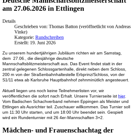
Deutsche Mannschaftsblitzmeisterschaft
am 27.06.2026 in Ettlingen
Details
Geschrieben von:
Thomas Batton (veröffnetlicht von Andreas
Vinke)
Kategorie:
Rundschreiben
Erstellt: 19. Juni 2026
Zu unserem hundertjährigen Jubiläum richten wir am Samstag,
dem 27.06., die diesjährige deutsche
Mannschaftsblitzmeisterschaft aus. Das Event findet statt in der
zentral gelegenen Schlossgartenhalle, direkt neben dem Schloss,
200 m von der Straßenbahnhaltestelle Erbprinz/Schloss, von der
S1/11 etwa ab Karlsruhe Hauptbahnhof zehnminütlich angesteuert.
Aktuell liegen uns noch keine Teilnehmerlisten vor, wir
veröffentlichen die sofort nach Erhalt. Unsere Turnierseite ist
hier
.
Vom Badischen Schachverband nehmen Eppingen als Meister und
Ettlingen als Ausrichter teil. Zuschauer willkommen. Das Turnier soll
um 11:30 Uhr starten, und um 18:00 Uhr beendet sein. Gespielt
wird ein Rundenturnier mit 26 4er-Mannschaften 3+2.
Mädchen- und Frauenschachtag der