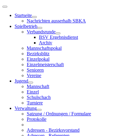
Startseite
Nachrichten ausserhalb SBKA
Spielbetrieb
Verbandsrunde
BSV Ergebnisdienst
Archiv
Mannschaftspokal
Bezirksblitz
Einzelpokal
Einzelmeisterschaft
Senioren
Vereine
Jugend
Mannschaft
Einzel
Schulschach
Turniere
Verwaltung
Satzung / Ordnungen / Formulare
Protokolle
Adressen - Bezirksvorstand
Adressen - Referenten