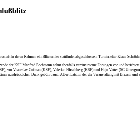
lußblitz
schaft in deren Rahmen ein Blitzturnier stattfindet abgeschlossen. Turnierleiter Klaus Schröde
itzende der KSF Manfred Pochmann nahm ebenfalls vereinsinterne Ehrungen vor und berichtete
KSF), vor Veaceslav Cofman (KSF), Valerian Hirschberg (KSF) und Hajo Vatter (SC Untergrom
en ausdrücklichen Dank gebührt auch Albert Latchin der die Veranstaltung mit Brezeln und süß