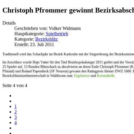
Christoph Pfrommer gewinnt Bezirksabsch
Details
Geschrieben von:
Volker Widmann
Hauptkategorie:
Spielbetrieb
Kategorie:
Bezirksblitz
Erstellt: 23. Juli 2011
Traditionell wird das Schachjahr im Bezirk Karlsruhe mit der Siegerehrung der Bezirksmeister
Im Anschluss wurde Hajo Vatter für den Titel Bezirkspokalsieger 2011 geehrt und der Vors
25 Spieler auf, 13 Runden Blitzschach zu absolvieren an deren Ende Christoph Pfrommer (
Pfinztal) und Roland Papendieck (SF Neureut) gewann den Ratingpreis kleiner DWZ 1600. Ein
Bezirksblitzeinzelmeisterschaft in Waldbronn statt.
Ergebnisse
und
Kreuztabelle.
Seite 4 von 4
1
2
3
4