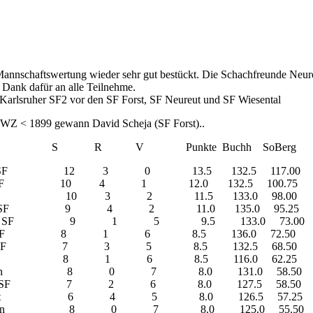
annschaftswertung wieder sehr gut bestückt. Die Schachfreunde Neureut 
 Dank dafür an alle Teilnehme.
arlsruher SF2 vor den SF Forst, SF Neureut und SF Wiesental
 DWZ < 1899 gewann David Scheja (SF Forst)..
rt S R V Punkte Buchh SoBerg
uher SF 12 3 0 13.5 132.5 117.00
uher SF 10 4 1 12.0 132.5 100.75
orst 10 3 2 11.5 133.0 98.00
er SF 9 4 2 11.0 135.0 95.25
er SF 9 1 5 9.5 133.0 73.00
ruher SF 8 1 6 8.5 136.0 72.50
er SF 7 3 5 8.5 132.5 68.50
eureut 8 1 6 8.5 116.0 62.25
ingen 8 0 7 8.0 131.0 58.50
uher SF 7 2 6 8.0 127.5 58.50
eut 6 4 5 8.0 126.5 57.25
lingen 8 0 7 8.0 125.0 55.50