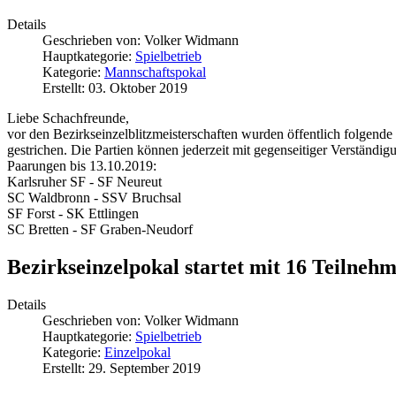
Details
Geschrieben von:
Volker Widmann
Hauptkategorie:
Spielbetrieb
Kategorie:
Mannschaftspokal
Erstellt: 03. Oktober 2019
Liebe Schachfreunde,
vor den Bezirkseinzelblitzmeisterschaften wurden öffentlich folgend
gestrichen. Die Partien können jederzeit mit gegenseitiger Verstän
Paarungen bis 13.10.2019:
Karlsruher SF - SF Neureut
SC Waldbronn - SSV Bruchsal
SF Forst - SK Ettlingen
SC Bretten - SF Graben-Neudorf
Bezirkseinzelpokal startet mit 16 Teilneh
Details
Geschrieben von:
Volker Widmann
Hauptkategorie:
Spielbetrieb
Kategorie:
Einzelpokal
Erstellt: 29. September 2019