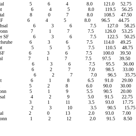
esental 5 6 4 8.0 121.0 52.75
ureut 6 4 5 8.0 119.5 56.25
esental 8 0 7 8.0 108.5 47.50
ruher SF 6 4 5 8.0 96.5 44.75
uchsal 6 3 6 7.5 127.0 58.25
dbronn 7 1 7 7.5 126.0 53.25
er SF 6 3 6 7.5 122.5 50.25
arlsruhe 6 3 6 7.5 114.0 49.25
reut 5 5 5 7.5 110.5 48.75
sruher SF 6 3 6 7.5 100.0 39.50
sental 7 1 7 7.5 97.5 39.50
orst 6 3 6 7.5 95.5 36.00
 Forst 6 2 7 7.0 98.5 33.00
orst 6 2 7 7.0 96.5 35.75
ureut 6 1 8 6.5 91.0 29.00
 Neureut 5 2 8 6.0 90.0 30.00
ldbronn 5 1 9 5.5 90.5 20.00
ruchsal 4 2 9 5.0 91.5 22.75
retten 3 1 11 3.5 93.0 17.75
lsch 2 3 10 3.5 90.5 15.75
sental 2 0 13 2.0 93.0 7.00
aldbronn 1 2 12 2.0 91.5 8.50