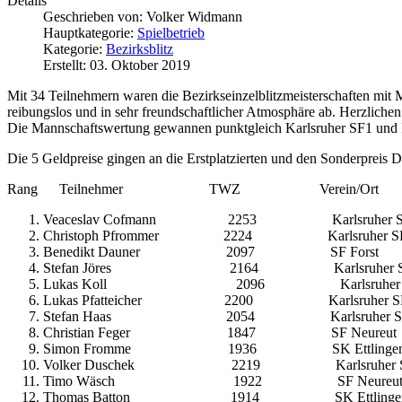
Details
Geschrieben von:
Volker Widmann
Hauptkategorie:
Spielbetrieb
Kategorie:
Bezirksblitz
Erstellt: 03. Oktober 2019
Mit 34 Teilnehmern waren die Bezirkseinzelblitzmeisterschaften mit M
reibungslos und in sehr freundschaftlicher Atmosphäre ab. Herzlichen
Die Mannschaftswertung gewannen punktgleich Karlsruher SF1 und K
Die 5 Geldpreise gingen an die Erstplatzierten und den Sonderpreis
Rang Teilnehmer TWZ Verein/O
Veaceslav Cofmann 2253 Karlsr
Christoph Pfrommer 2224 Karlsr
Benedikt Dauner 2097 SF F
Stefan Jöres 2164 Karlsruh
Lukas Koll 2096 Karlsruh
Lukas Pfatteicher 2200 Karls
Stefan Haas 2054 Karlsruh
Christian Feger 1847 SF N
Simon Fromme 1936 SK Ettl
Volker Duschek 2219 Karlsr
Timo Wäsch 1922 SF Neur
Thomas Batton 1914 SK Ett