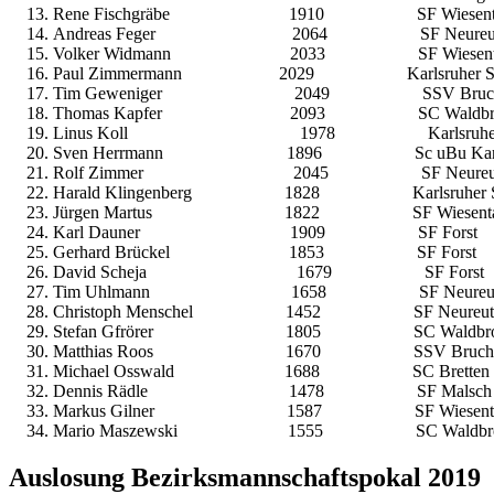
Rene Fischgräbe 1910 SF Wi
Andreas Feger 2064 SF Ne
Volker Widmann 2033 SF Wi
Paul Zimmermann 2029 Karls
Tim Geweniger 2049 SSV Br
Thomas Kapfer 2093 SC Wal
Linus Koll 1978 Karlsruh
Sven Herrmann 1896 Sc uBu K
Rolf Zimmer 2045 SF Neu
Harald Klingenberg 1828 Karl
Jürgen Martus 1822 SF Wie
Karl Dauner 1909 SF F
Gerhard Brückel 1853 SF
David Scheja 1679 SF F
Tim Uhlmann 1658 SF Ne
Christoph Menschel 1452 SF
Stefan Gfrörer 1805 SC Wa
Matthias Roos 1670 SSV B
Michael Osswald 1688 SC B
Dennis Rädle 1478 SF Ma
Markus Gilner 1587 SF Wie
Mario Maszewski 1555 SC W
Auslosung Bezirksmannschaftspokal 2019