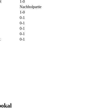
t
1-0
Nachholpartie
1-0
0-1
0-1
0-1
0-1
k
0-1
pokal