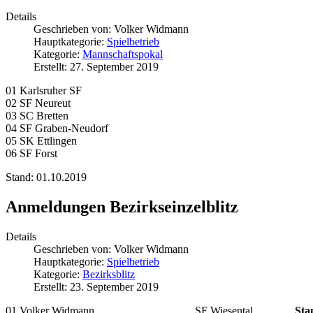
Details
Geschrieben von:
Volker Widmann
Hauptkategorie:
Spielbetrieb
Kategorie:
Mannschaftspokal
Erstellt: 27. September 2019
01 Karlsruher SF
02 SF Neureut
03 SC Bretten
04 SF Graben-Neudorf
05 SK Ettlingen
06 SF Forst
Stand: 01.10.2019
Anmeldungen Bezirkseinzelblitz
Details
Geschrieben von:
Volker Widmann
Hauptkategorie:
Spielbetrieb
Kategorie:
Bezirksblitz
Erstellt: 23. September 2019
01 Volker Widmann SF Wiesental
Sta