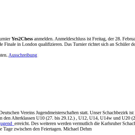
Turnier
Yes2Chess
anmelden. Anmeldeschluss ist Freitag, der 28. Febr
de Finale in London qualifizieren. Das Turnier richtet sich an Schüler d
nten.
Ausschreibung
Deutschen Vereins Jugendmeisterschaften statt. Unser Schachbezirk ist 
den Alterklassen U10 (27. bis 29.12.) , U12, U14, U14w und U20 (26. b
hjugend
erreicht. Des weiteren werden vermutlich die Karlsruher Schac
me Tage zwischen den Feiertagen. Michael Dehm