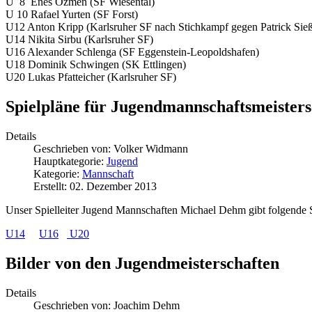
U 8 Enes Özmen (SF Wiesental)
U 10 Rafael Yurten (SF Forst)
U12 Anton Kripp (Karlsruher SF nach Stichkampf gegen Patrick Sieß
U14 Nikita Sirbu (Karlsruher SF)
U16 Alexander Schlenga (SF Eggenstein-Leopoldshafen)
U18 Dominik Schwingen (SK Ettlingen)
U20 Lukas Pfatteicher (Karlsruher SF)
Spielpläne für Jugendmannschaftsmeisters
Details
Geschrieben von:
Volker Widmann
Hauptkategorie:
Jugend
Kategorie:
Mannschaft
Erstellt: 02. Dezember 2013
Unser Spielleiter Jugend Mannschaften Michael Dehm gibt folgende 
U14
U16
U20
Bilder von den Jugendmeisterschaften
Details
Geschrieben von:
Joachim Dehm