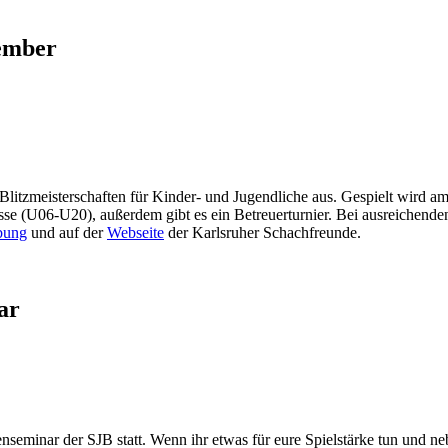
zember
litzmeisterschaften für Kinder- und Jugendliche aus. Gespielt wird 
lasse (U06-U20), außerdem gibt es ein Betreuerturnier. Bei ausreiche
bung
und auf der
Webseite
der Karlsruher Schachfreunde.
ar
nseminar der SJB statt. Wenn ihr etwas für eure Spielstärke tun un