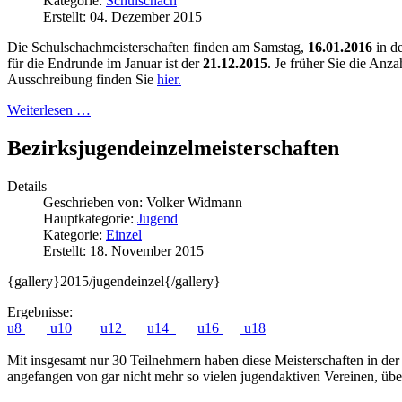
Kategorie:
Schulschach
Erstellt: 04. Dezember 2015
Die Schulschachmeisterschaften finden am Samstag,
16.01.2016
in d
für die Endrunde im Januar ist der
21.12.2015
. Je früher Sie die Anz
Ausschreibung finden Sie
hier.
Weiterlesen …
Bezirksjugendeinzelmeisterschaften
Details
Geschrieben von:
Volker Widmann
Hauptkategorie:
Jugend
Kategorie:
Einzel
Erstellt: 18. November 2015
{gallery}2015/jugendeinzel{/gallery}
Ergebnisse:
u8
u10
u12
u14
u16
u18
Mit insgesamt nur 30 Teilnehmern haben diese Meisterschaften in der 
angefangen von gar nicht mehr so vielen jugendaktiven Vereinen, üb