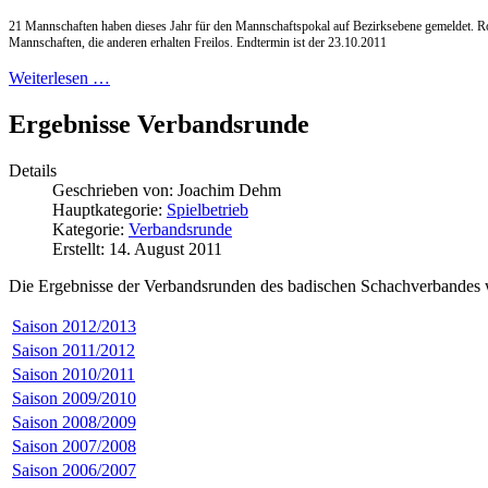
21 Mannschaften haben dieses Jahr für den Mannschaftspokal auf Bezirksebene gemeldet. 
Mannschaften, die anderen erhalten Freilos. Endtermin ist der 23.10.2011
Weiterlesen …
Ergebnisse Verbandsrunde
Details
Geschrieben von:
Joachim Dehm
Hauptkategorie:
Spielbetrieb
Kategorie:
Verbandsrunde
Erstellt: 14. August 2011
Die Ergebnisse der Verbandsrunden des badischen Schachverbandes
Saison 2012/2013
Saison 2011/2012
Saison 2010/2011
Saison 2009/2010
Saison 2008/2009
Saison 2007/2008
Saison 2006/2007