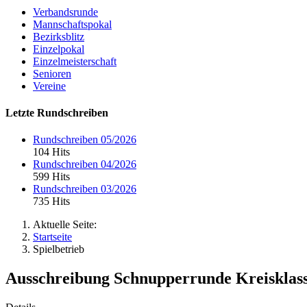
Verbandsrunde
Mannschaftspokal
Bezirksblitz
Einzelpokal
Einzelmeisterschaft
Senioren
Vereine
Letzte Rundschreiben
Rundschreiben 05/2026
104 Hits
Rundschreiben 04/2026
599 Hits
Rundschreiben 03/2026
735 Hits
Aktuelle Seite:
Startseite
Spielbetrieb
Ausschreibung Schnupperrunde Kreisklas