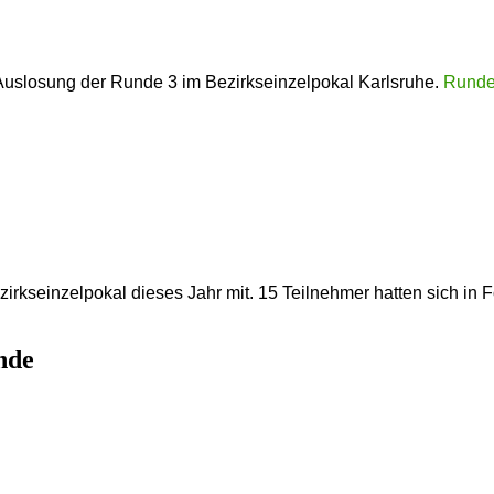
 Auslosung der Runde 3 im Bezirkseinzelpokal Karlsruhe.
Runde
rkseinzelpokal dieses Jahr mit. 15 Teilnehmer hatten sich in F
nde