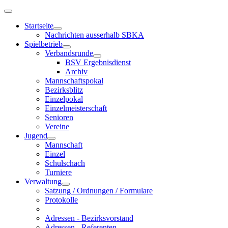
Startseite
Nachrichten ausserhalb SBKA
Spielbetrieb
Verbandsrunde
BSV Ergebnisdienst
Archiv
Mannschaftspokal
Bezirksblitz
Einzelpokal
Einzelmeisterschaft
Senioren
Vereine
Jugend
Mannschaft
Einzel
Schulschach
Turniere
Verwaltung
Satzung / Ordnungen / Formulare
Protokolle
Adressen - Bezirksvorstand
Adressen - Referenten