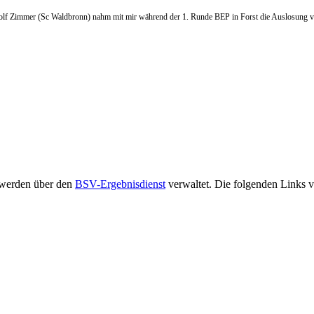
Rolf Zimmer (Sc Waldbronn) nahm mit mir während der 1. Runde BEP in Forst die Auslosung v
 werden über den
BSV-Ergebnisdienst
verwaltet. Die folgenden Links v