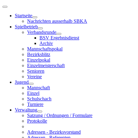
Startseite
Nachrichten ausserhalb SBKA
Spielbetrieb
Verbandsrunde
BSV Ergebnisdienst
Archiv
Mannschaftspokal
Bezirksblitz
Einzelpokal
Einzelmeisterschaft
Senioren
Vereine
Jugend
Mannschaft
Einzel
Schulschach
Turniere
Verwaltung
Satzung / Ordnungen / Formulare
Protokolle
Adressen - Bezirksvorstand
Adressen - Referenten