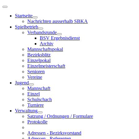
Startseite
Nachrichten ausserhalb SBKA
Spielbetrieb
Verbandsrunde
BSV Ergebnisdienst
Archiv
Mannschaftspokal
Bezirksblitz
Einzelpokal
Einzelmeisterschaft
Senioren
Vereine
Jugend
Mannschaft
Einzel
Schulschach
Turniere
Verwaltung
Satzung / Ordnungen / Formulare
Protokolle
Adressen - Bezirksvorstand
Adressen - Referenten