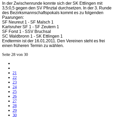
In der Zwischenrunde konnte sich der SK Ettlingen mit
3,5:0,5 gegen den SV Pfinztal durchsetzen. In der 3. Runde
des Bezirksmannschaftspokals kommt es zu folgenden
Paarungen:
SF Neureut 1 - SF Malsch 1
Karlsruher SF 1 - SF Zeutern 1
SF Forst 1 - SSV Bruchsal
SC Waldbronn 1 - SK Ettlingen 1
Endtermin ist der 16.01.2011. Den Vereinen steht es frei
einen früheren Termin zu wählen.
Seite 28 von 30
21
22
23
24
25
26
27
28
29
30