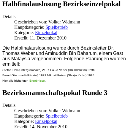
Halbfinalauslosung Bezirkseinzelpokal
Details
Geschrieben von:
Volker Widmann
Hauptkategorie:
Spielbetrieb
Kategorie:
Einzelpokal
Erstellt: 11. Dezember 2010
Die Halbfinalauslosung wurde durch Bezirksleiter Dr.
Thomas Weber und Aminuddin Bin Baharum, einem Gast
aus Malaysia vorgenommen. Folgende Paarungen wurden
ermittelt:
Stefan Doll (Untergrombach) 2107 Ha-Jo Vatter (HD-Hdsheim) 2296
Bernd Giacomelli (Pfinztal) 1999 Mikhail Petrov (Slavija Karls.) 1928
Hier alle bisherigen
Ergebnisse
.
Bezirksmannschaftspokal Runde 3
Details
Geschrieben von:
Volker Widmann
Hauptkategorie:
Spielbetrieb
Kategorie:
Einzelpokal
Erstellt: 14. November 2010