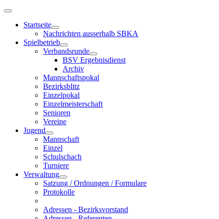
Startseite
Nachrichten ausserhalb SBKA
Spielbetrieb
Verbandsrunde
BSV Ergebnisdienst
Archiv
Mannschaftspokal
Bezirksblitz
Einzelpokal
Einzelmeisterschaft
Senioren
Vereine
Jugend
Mannschaft
Einzel
Schulschach
Turniere
Verwaltung
Satzung / Ordnungen / Formulare
Protokolle
Adressen - Bezirksvorstand
Adressen - Referenten