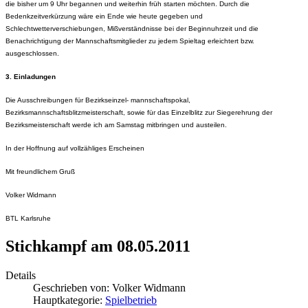
die bisher um 9 Uhr begannen und weiterhin früh starten möchten. Durch die
Bedenkzeitverkürzung wäre ein Ende wie heute gegeben und
Schlechtwetterverschiebungen, Mißverständnisse bei der Beginnuhrzeit und die
Benachrichtigung der Mannschaftsmitglieder zu jedem Spieltag erleichtert bzw.
ausgeschlossen.
3. Einladungen
Die Ausschreibungen für Bezirkseinzel- mannschaftspokal,
Bezirksmannschaftsblitzmeisterschaft, sowie für das Einzelblitz zur Siegerehrung der
Bezirksmeisterschaft werde ich am Samstag mitbringen und austeilen.
In der Hoffnung auf vollzähliges Erscheinen
Mit freundlichem Gruß
Volker Widmann
BTL Karlsruhe
Stichkampf am 08.05.2011
Details
Geschrieben von:
Volker Widmann
Hauptkategorie:
Spielbetrieb