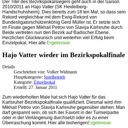
Der Titel des Bezirkspokalsiegers geht auch in der Saison
2010/2011 an Hajo Vatter (SK Heidelberg-
Handschuhsheim). Dies bereits zum 18 ten Mal, so dass sein
Rekord vergleichbar mit dem Ewig-Rekord von
Bundesligatorschützenkönig Gerd Müller ist. Er setzte sich
im Finale gegen Mikhail Petrov von Slavija Karlsruhe durch.
Beide vertreten nun den Bezirk auf Badischer Ebene.
Herzlichen Glückwunsch und weiterhin viel Erfolg beim
Einzelpokal. Hier alle
Ergebnisse
Hajo Vatter wieder im Bezirkspokalfinale
Details
Geschrieben von:
Volker Widmann
Hauptkategorie:
Spielbetrieb
Kategorie:
Einzelpokal
Erstellt: 27. Januar 2011
Zum wiederholten Male hat sich Hajo Vatter für das
Karlsruher Bezirkspokalfinale qualifiziert. Diesmal wird ihm
Mikhail Petrov von Slavija Karlsruhe gegenüber stehen. Man
darf gespannt sein, ob sich der Favorit in der Turnierpartie
oder in der Verlängerung durchsetzt oder es zu einer
Überraschung kommt. Hier alle bisherigen
Ergebnisse